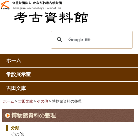
ホーム
常設展示室
吉田文庫
ホーム
>
吉田文庫
>
その他
> 博物館資料の整理
博物館資料の整理
分類
その他