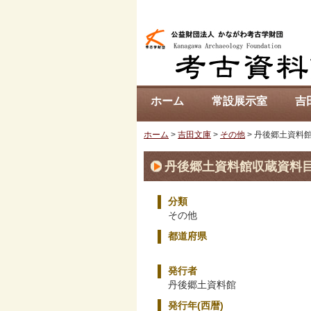
ホーム
常設展示室
吉
ホーム
>
吉田文庫
>
その他
> 丹後郷土資料
丹後郷土資料館収蔵資料目
分類
その他
都道府県
発行者
丹後郷土資料館
発行年(西暦)