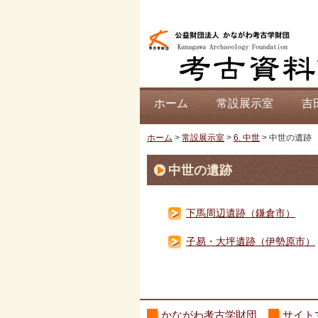
ホーム
常設展示室
吉
ホーム
>
常設展示室
>
6. 中世
>
中世の遺跡
中世の遺跡
下馬周辺遺跡（鎌倉市）
子易・大坪遺跡（伊勢原市）
かながわ考古学財団
サイト