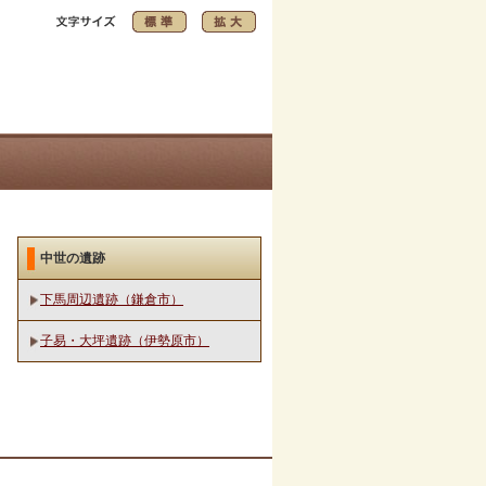
中世の遺跡
下馬周辺遺跡（鎌倉市）
子易・大坪遺跡（伊勢原市）